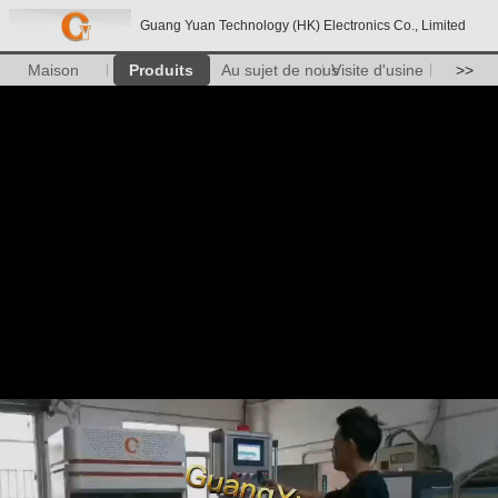
Guang Yuan Technology (HK) Electronics Co., Limited
Maison
Produits
Au sujet de nous
Visite d'usine
>>